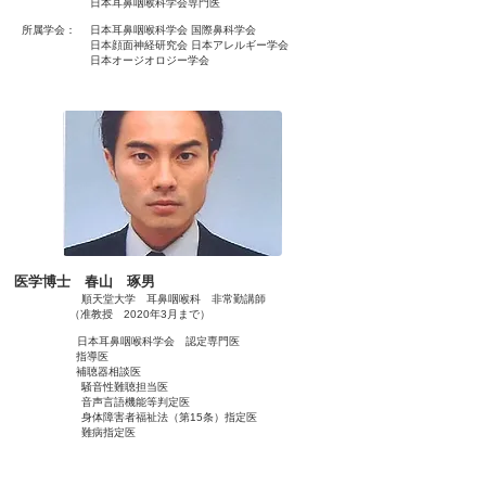
日本耳鼻咽喉科学会専門医
所属学会： 日本耳鼻咽喉科学会 国際鼻科学会
日本顔面神経研究会 日本アレルギー学会
日本オージオロジー学会
医学博士 春山 琢男
順天堂大学 耳鼻咽喉科 非常勤講師
（准教授 2020年3月まで）
日本耳鼻咽喉科学会 認定専門医
指導医
補聴器相談医
騒音性難聴担当医
音声言語機能等判定医
身体障害者福祉法（第15条）指定医
​ 難病指定医