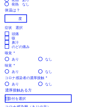
発熱 なし
体温は？
症状 選択
頭痛
咳
鼻汁
のどの痛み
嗅覚
*
あり
なし
味覚
*
あり
なし
コロナ感染者の濃厚接触
*
あり
なし
濃厚接触ある方
コロナ感染歴（ありの方）