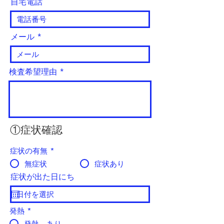
自宅電話
メール
検査希望理由
​①症状確認
症状の有無
*
無症状
症状あり
症状が出た日にち
発熱
*
発熱 あり