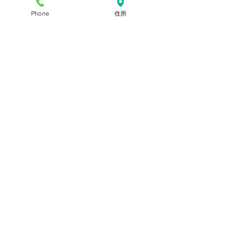
Phone
住所
公費 有効期限 年 月 日
③陰性証明書（1通1000円）
陰性証明書
*
不要
必要
必要枚数
​お車情報
お車の車種
お車の色